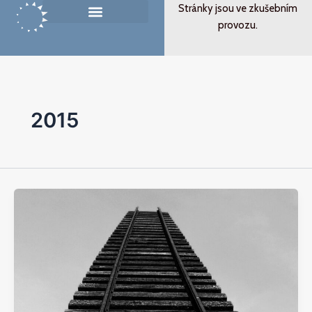
Přeskočit
Post
Stránky jsou ve zkušebním
na
pagination
provozu.
Památník ticha
Od svědectví k podobenství
obsah
2015