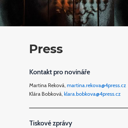
Press
Kontakt pro novináře
Martina Reková,
martina.rekova@4press.cz
Klára Bobková,
klara.bobkova@4press.cz
Tiskové zprávy