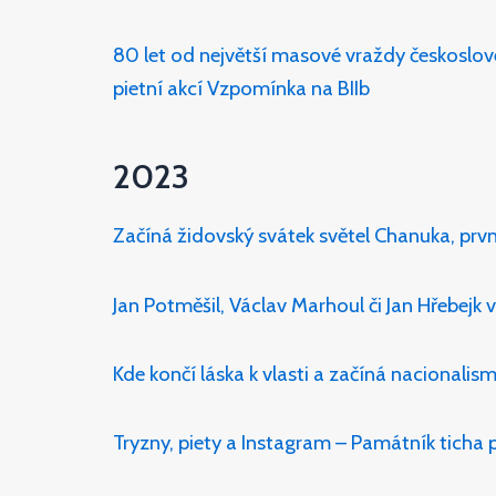
80 let od největší masové vraždy českoslo
pietní akcí Vzpomínka na BIIb
2023
Začíná židovský svátek světel Chanuka, prvn
Jan Potměšil, Václav Marhoul či Jan Hřebej
Kde končí láska k vlasti a začíná nacionalis
Tryzny, piety a Instagram – Památník ticha