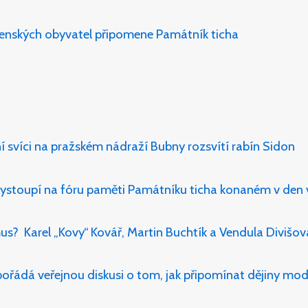
venských obyvatel připomene Památník ticha
í svíci na pražském nádraží Bubny rozsvítí rabín Sidon
k vystoupí na fóru paměti Památníku ticha konaném v den
mus? Karel „Kovy“ Kovář, Martin Buchtík a Vendula Divišov
 pořádá veřejnou diskusi o tom, jak připomínat dějiny m