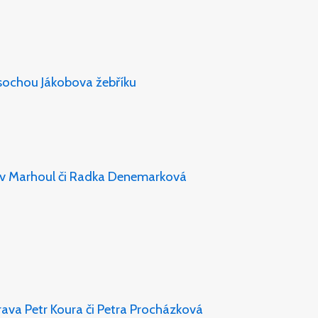
sochou Jákobova žebříku
lav Marhoul či Radka Denemarková
ava Petr Koura či Petra Procházková