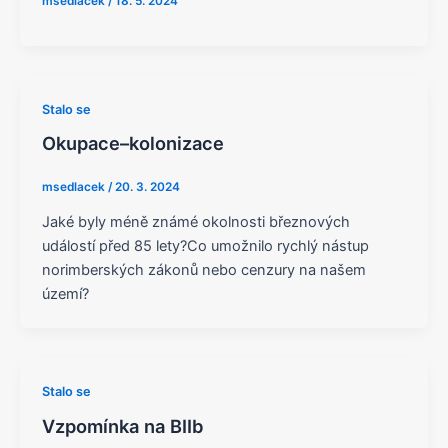
msedlacek
/
18. 5. 2024
Stalo se
Okupace–kolonizace
msedlacek
/
20. 3. 2024
Jaké byly méně známé okolnosti březnových
událostí před 85 lety?Co umožnilo rychlý nástup
norimberských zákonů nebo cenzury na našem
území?
Stalo se
Vzpomínka na BIIb