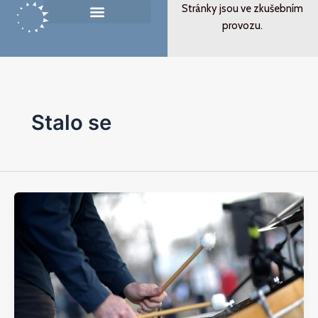
Přeskočit
Post
Stránky jsou ve zkušebním
na
pagination
provozu.
Památník ticha
Od svědectví k podobenství
obsah
Stalo se