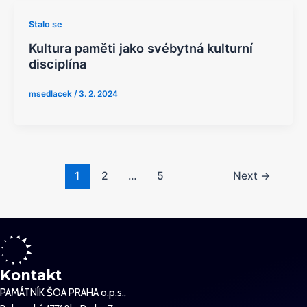
Stalo se
Kultura paměti jako svébytná kulturní
disciplína
msedlacek
/
3. 2. 2024
1
2
…
5
Next
→
Kontakt
PAMÁTNÍK ŠOA PRAHA o.p.s.,