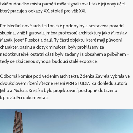
tvář budoucího místa paměti měla signalizovat také její nový účel,
který pracuje s odkazy XX. století pro věk XXI.
Pro hledání nové architektonické podoby byla sestavena poradní
skupina, v níž figurovala jména profesorů architektury jako Miroslav
Masák, Josef Pleskot a další. Ty části objektu, které mají původní
charakter, patinu a dotyk minulosti, byly prohlášeny za
nedotknutelné, ostatní části byly zadány i s obsahem a příběhem –
tedy se zkrácenou synopsí budoucí stálé expozice.
Odborná komise pod vedením architekta Zdenka Zavřela vybrala ve
dvoukolovém řízení vítězné řešení ARN STUDIA. Za dohledu autorů
Jiřího a Michala Krejčíka bylo projektování postupně dotaženo
k prováděcí dokumentaci.