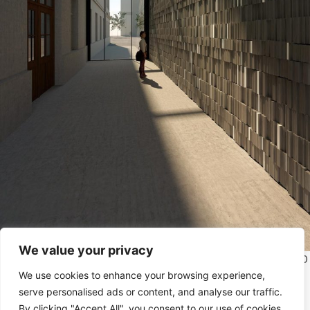
We value your privacy
Snímek vizualizace budoucího zádvěří s výtvarným motivem 50 000
We use cookies to enhance your browsing experience,
zapomenutých knih
serve personalised ads or content, and analyse our traffic.
Aktivity Památníku šoa Praha ve starém nádraží, v prostředí
By clicking "Accept All", you consent to our use of cookies.
eufemisticky nazývaném „smetiště dějin“, měly svou absurditu a