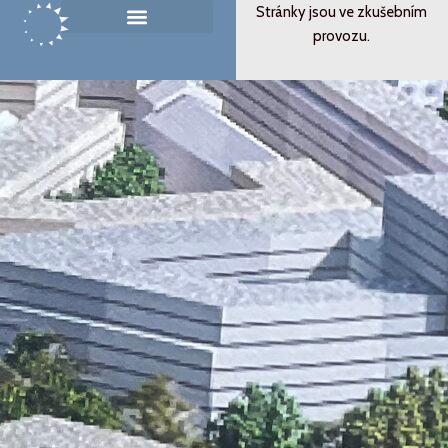
Přeskočit
Stránky jsou ve zkušebním
na
provozu.
Památník ticha
Od svědectví k podobenství
obsah