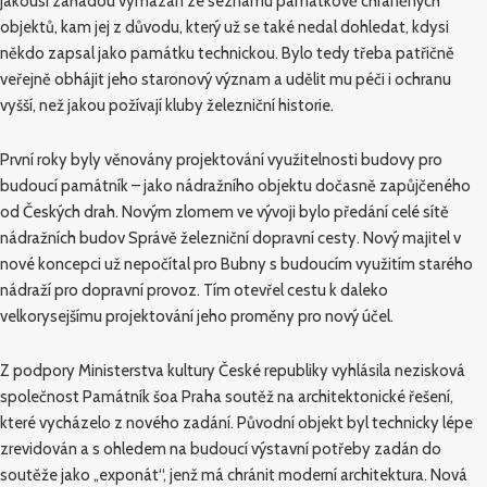
jakousi záhadou vymazán ze seznamu památkově chráněných
objektů, kam jej z důvodu, který už se také nedal dohledat, kdysi
někdo zapsal jako památku technickou. Bylo tedy třeba patřičně
veřejně obhájit jeho staronový význam a udělit mu péči i ochranu
vyšší, než jakou požívají kluby železniční historie.
První roky byly věnovány projektování využitelnosti budovy pro
budoucí památník – jako nádražního objektu dočasně zapůjčeného
od Českých drah. Novým zlomem ve vývoji bylo předání celé sítě
nádražních budov Správě železniční dopravní cesty. Nový majitel v
nové koncepci už nepočítal pro Bubny s budoucím využitím starého
nádraží pro dopravní provoz. Tím otevřel cestu k daleko
velkorysejšímu projektování jeho proměny pro nový účel.
Z podpory Ministerstva kultury České republiky vyhlásila nezisková
společnost Památník šoa Praha soutěž na architektonické řešení,
které vycházelo z nového zadání. Původní objekt byl technicky lépe
zrevidován a s ohledem na budoucí výstavní potřeby zadán do
soutěže jako „exponát“, jenž má chránit moderní architektura. Nová