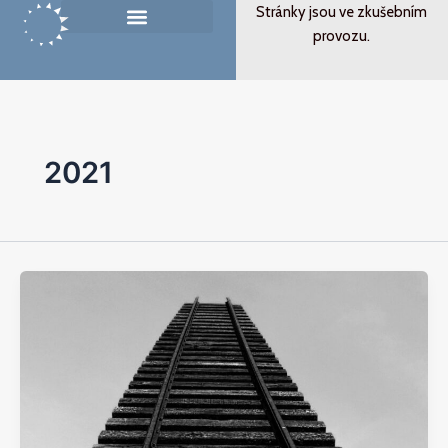
Přeskočit
Stránky jsou ve zkušebním
na
provozu.
Památník ticha
Od svědectví k podobenství
obsah
2021