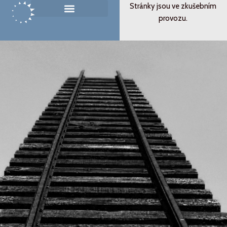
Přeskočit
Stránky jsou ve zkušebním
na
provozu.
Památník ticha
Od svědectví k podobenství
obsah