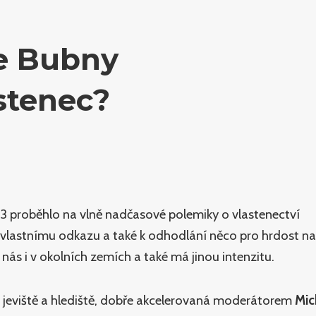
ce Bubny
stenec?
23 proběhlo na vlně nadčasové polemiky o vlastenectví
ě k vlastnímu odkazu a také k odhodlání něco pro hrdost n
u nás i v okolních zemích a také má jinou intenzitu.
 jeviště a hlediště, dobře akcelerovaná moderátorem
Mic