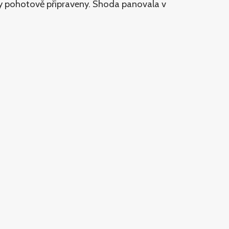
fory pohotově připraveny. Shoda panovala v
s můžete sledovat
ZDE
.
Foto Bára Lockefeer