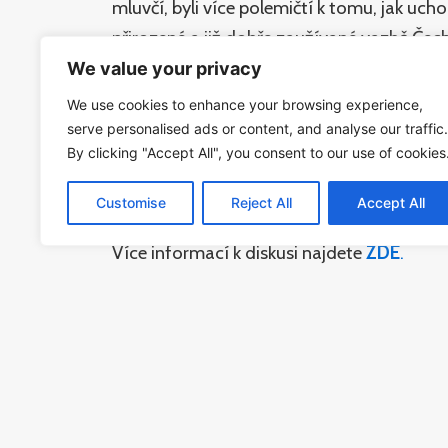
mluvčí, byli více polemičtí k tomu, jak uc
přirozené a již dobře zaužívané vazbě Čec
We value your privacy
Hosty vysílání byli:
We use cookies to enhance your browsing experience,
Youtuber a influencer
Karel – Kovy Kovář
serve personalised ads or content, and analyse our traffic.
By clicking "Accept All", you consent to our use of cookies
ředitel STEMu
Martin Buchtík
politoložka
Vendula Divišová
Customise
Reject All
Accept All
Více informací k diskusi najdete
ZDE
.
Diskuse byla streamovaná prostřednictvím 
Hlavním mediálním partnerem byla Česká t