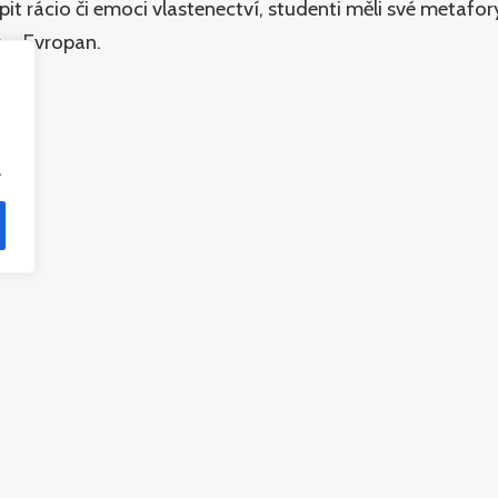
hopit rácio či emoci vlastenectví, studenti měli své meta
h – Evropan.
.
České televize a České tiskové kanceláře on-line, přeno
elevize.