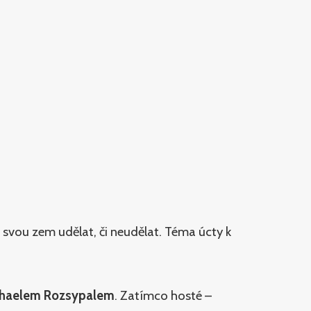
a svou zem udělat, či neudělat. Téma úcty k
haelem Rozsypalem
. Zatímco hosté –