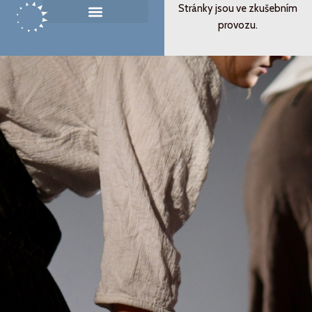
Přeskočit
Stránky jsou ve zkušebním
na
provozu.
Památník ticha
Od svědectví k podobenství
obsah