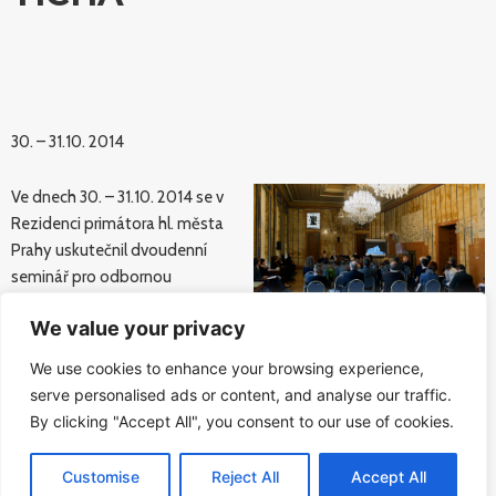
30. – 31.10. 2014
Ve dnech 30. – 31.10. 2014 se v
Rezidenci primátora hl. města
Prahy uskutečnil dvoudenní
seminář pro odbornou
veřejnost, na kterém byla
We value your privacy
prezentována architektonická
studie a návrh stálé expozice
We use cookies to enhance your browsing experience,
Seminář se dále zabýval koncepcí vzdělávání v prostoru
serve personalised ads or content, and analyse our traffic.
budoucího památníku a jeho okolí. Projekt PAMÁTNÍK TICHA završil
By clicking "Accept All", you consent to our use of cookies.
své vývojové období architektonickou studií spojenou se
scénářem stálé expozice. Seminář tento záměr představil a nabídl
Customise
Reject All
Accept All
prostor pro společné zamyšlení nad možnostmi, které nový