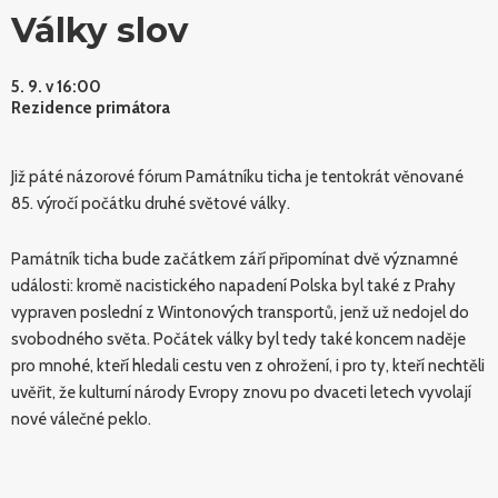
Války slov
5. 9. v 16:00
Rezidence primátora
Již páté názorové fórum Památníku ticha je tentokrát věnované
85. výročí počátku druhé světové války.
Památník ticha bude začátkem září připomínat dvě významné
události: kromě nacistického napadení Polska byl také z Prahy
vypraven poslední z Wintonových transportů, jenž už nedojel do
svobodného světa. Počátek války byl tedy také koncem naděje
pro mnohé, kteří hledali cestu ven z ohrožení, i pro ty, kteří nechtěli
uvěřit, že kulturní národy Evropy znovu po dvaceti letech vyvolají
nové válečné peklo.