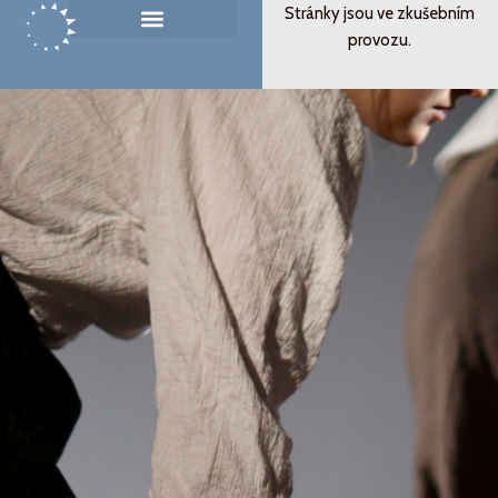
Přeskočit
Stránky jsou ve zkušebním
na
provozu.
Památník ticha
Od svědectví k podobenství
obsah