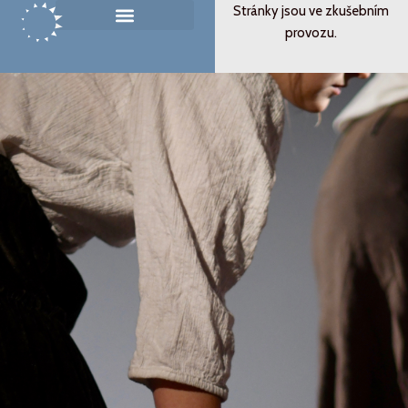
Přeskočit
Stránky jsou ve zkušebním
na
provozu.
Památník ticha
Od svědectví k podobenství
obsah