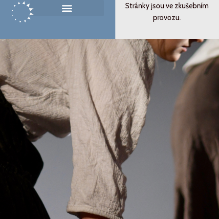
Přeskočit
Stránky jsou ve zkušebním
na
provozu.
Památník ticha
Od svědectví k podobenství
obsah