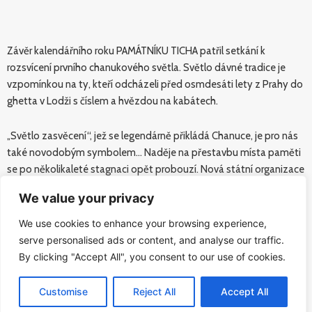
Závěr kalendářního roku PAMÁTNÍKU TICHA patřil setkání k
rozsvícení prvního chanukového světla. Světlo dávné tradice je
vzpomínkou na ty, kteří odcházeli před osmdesáti lety z Prahy do
ghetta v Lodži s číslem a hvězdou na kabátech.
„Světlo zasvěcení“, jež se legendárně přikládá Chanuce, je pro nás
také novodobým symbolem… Naděje na přestavbu místa paměti
se po několikaleté stagnaci opět probouzí. Nová státní organizace
Památník ticha před několika týdny podepsala se Správou
We value your privacy
železnic novou smlouvu o využití nádraží dotýkaného válečnou
minulostí.
We use cookies to enhance your browsing experience,
Světlo vítězství, světlo naděje, světlo paměti…
serve personalised ads or content, and analyse our traffic.
By clicking "Accept All", you consent to our use of cookies.
Letošní svíci zapálil rabín David Peter.
Za návrh nového svícnu děkujeme Davidu Vávrovi.
Customise
Reject All
Accept All