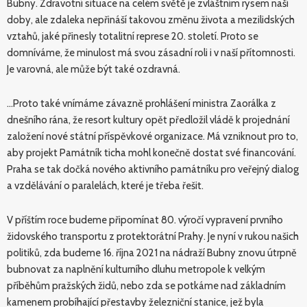
Bubny. Zdravotní situace na celém světě je zvláštním rysem naší
doby, ale zdaleka nepřináší takovou změnu života a mezilidských
vztahů, jaké přinesly totalitní represe 20. století. Proto se
domníváme, že minulost má svou zásadní roli i v naší přítomnosti.
Je varovná, ale může být také ozdravná.
…Proto také vnímáme závazně prohlášení ministra Zaorálka z
dnešního rána, že resort kultury opět předložil vládě k projednání
založení nové státní příspěvkové organizace. Má vzniknout pro to,
aby projekt Památník ticha mohl konečně dostat své financování.
Praha se tak dočká nového aktivního památníku pro veřejný dialog
a vzdělávání o paralelách, které je třeba řešit.
V příštím roce budeme připomínat 80. výročí vypravení prvního
židovského transportu z protektorátní Prahy. Je nyní v rukou našich
politiků, zda budeme 16. října 2021 na nádraží Bubny znovu útrpně
bubnovat za naplnění kulturního dluhu metropole k velkým
příběhům pražských židů, nebo zda se potkáme nad základním
kamenem probíhající přestavby železniční stanice, jež byla