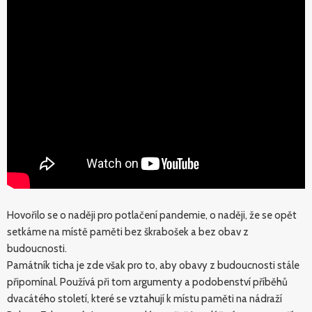
Hovořilo se o naději pro potlačení pandemie, o naději, že se opět
setkáme na místě paměti bez škrabošek a bez obav z
budoucnosti.
Památník ticha je zde však pro to, aby obavy z budoucnosti stále
připomínal. Používá při tom argumenty a podobenství příběhů
dvacátého století, které se vztahují k místu paměti na nádraží