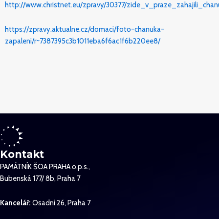
http://www.christnet.eu/zpravy/30377/zide_v_praze_zahajili_chanu
https://zpravy.aktualne.cz/domaci/foto-chanuka-
zapaleni/r~7387395c3b1011eba6f6ac1f6b220ee8/
Kontakt
PAMÁTNÍK ŠOA PRAHA o.p.s.,
Bubenská 177/ 8b, Praha 7
Kancelář:
Osadní 26, Praha 7