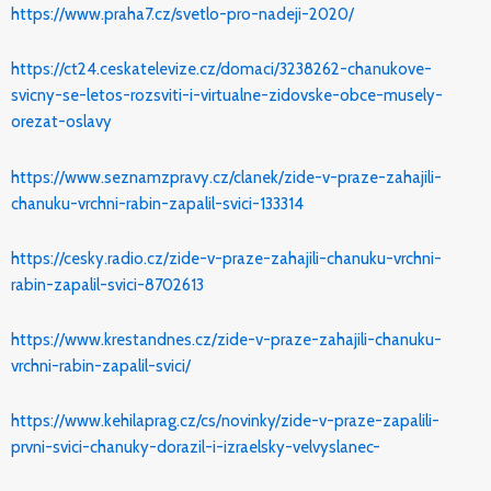
https://www.praha7.cz/svetlo-pro-nadeji-2020/
https://ct24.ceskatelevize.cz/domaci/3238262-chanukove-
svicny-se-letos-rozsviti-i-virtualne-zidovske-obce-musely-
orezat-oslavy
https://www.seznamzpravy.cz/clanek/zide-v-praze-zahajili-
chanuku-vrchni-rabin-zapalil-svici-133314
https://cesky.radio.cz/zide-v-praze-zahajili-chanuku-vrchni-
rabin-zapalil-svici-8702613
https://www.krestandnes.cz/zide-v-praze-zahajili-chanuku-
vrchni-rabin-zapalil-svici/
https://www.kehilaprag.cz/cs/novinky/zide-v-praze-zapalili-
prvni-svici-chanuky-dorazil-i-izraelsky-velvyslanec-