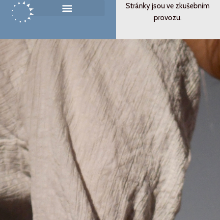
Přeskočit
Stránky jsou ve zkušebním
na
provozu.
Památník ticha
Od svědectví k podobenství
obsah