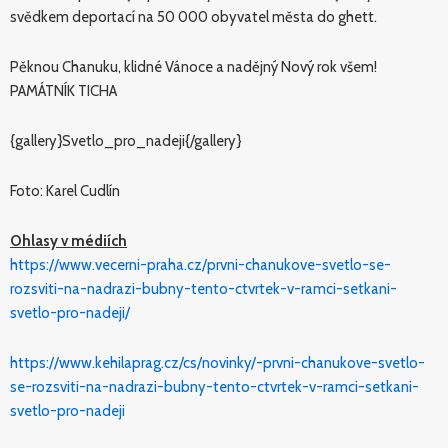
svědkem deportací na 50 000 obyvatel města do ghett.
Pěknou Chanuku, klidné Vánoce a nadějný Nový rok všem!
PAMÁTNÍK TICHA
{gallery}Svetlo_pro_nadeji{/gallery}
Foto: Karel Cudlín
Ohlasy v médiích
https://www.vecerni-praha.cz/prvni-chanukove-svetlo-se-
rozsviti-na-nadrazi-bubny-tento-ctvrtek-v-ramci-setkani-
svetlo-pro-nadeji/
https://www.kehilaprag.cz/cs/novinky/-prvni-chanukove-svetlo-
se-rozsviti-na-nadrazi-bubny-tento-ctvrtek-v-ramci-setkani-
svetlo-pro-nadeji