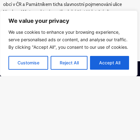
obcí v ČR a Památníkem ticha slavnostní pojmenování ulice
Nicolase Wintona, která spojila dolní část Veletržní ulice s
Dělnickou.
We value your privacy
Foto Bára Lockefeer
We use cookies to enhance your browsing experience,
serve personalised ads or content, and analyse our traffic.
By clicking "Accept All", you consent to our use of cookies.
Customise
Reject All
Accept All
Kontakt
PAMÁTNÍK ŠOA PRAHA o.p.s.,
Bubenská 177/ 8b, Praha 7
Kancelář:
Osadní 26, Praha 7
Sídlo:
Veverkova 8, Praha 7