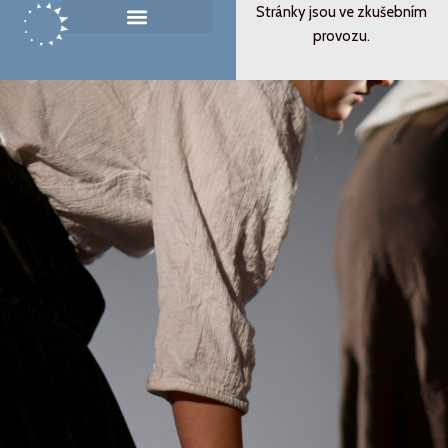
Přeskočit
Stránky jsou ve zkušebním
na
provozu.
Památník ticha
Od svědectví k podobenství
obsah