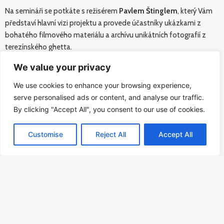
Na semináři se potkáte s režisérem
Pavlem Štinglem
, který Vám
představí hlavní vizi projektu a provede účastníky ukázkami z
bohatého filmového materiálu a archívu unikátních fotografií z
terezínského ghetta.
We value your privacy
We use cookies to enhance your browsing experience,
Dále vystoupí
František Tichý
, ředitel Přírodního gymnázia, a
serve personalised ads or content, and analyse our traffic.
přiblíží Vám, jak se svými žáky zpracoval příběh Petra Ginze do
By clicking "Accept All", you consent to our use of cookies.
divadelní podoby.
Customise
Reject All
Accept All
Pro zájemce navazuje na přednášku
divadelní dílna
vedená
spolkem TisíciHRAn, která se koná 22. 4. 2023 od 14:00 v
prostorách DOXu, kde Vám nabídneme jednu z možných cest, jak
do výuky zapojit dramatickou výchovou a pomoci žákům
kreativně zpracovat velké příběhy 20. století.
Realizováno v rámci projektu reg. č. 213000052 financovaného