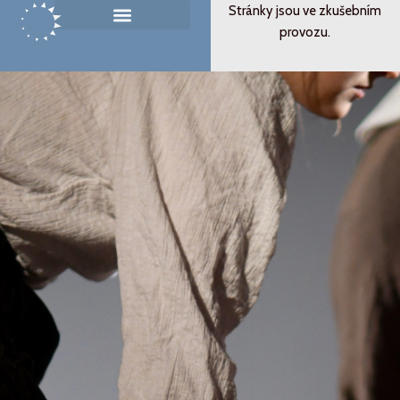
Přeskočit
Stránky jsou ve zkušebním
na
provozu.
Památník ticha
Od svědectví k podobenství
obsah