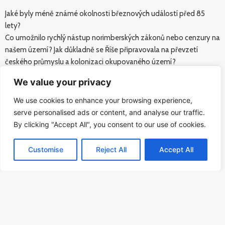
Jaké byly méně známé okolnosti březnových událostí před 85
lety?
Co umožnilo rychlý nástup norimberských zákonů nebo cenzury na
našem území? Jak důkladně se Říše připravovala na převzetí
českého průmyslu a kolonizaci okupovaného území?
S jakou silou udeřila nacistická propaganda a jaké rysy této
We value your privacy
mentální války jsou nadčasové a funkční i v dnešních konﬂiktech?
We use cookies to enhance your browsing experience,
serve personalised ads or content, and analyse our traffic.
Foto Jan Lukas
By clicking "Accept All", you consent to our use of cookies.
Nabídneme pohled osobností z různých oblastí, které významné
Customise
Reject All
Accept All
datum zasadí do širšího kontextu.
Moderuje:
Karolína Koubová
Rezervace:
rezervace@pamatnik-obnova-zalohy