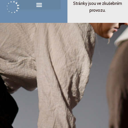
Přeskočit
Stránky jsou ve zkušebním
na
provozu.
Památník ticha
Od svědectví k podobenství
obsah