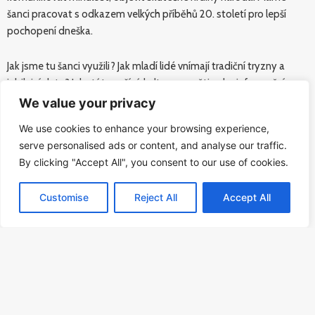
šanci pracovat s odkazem velkých příběhů 20. století pro lepší
pochopení dneška.
Jak jsme tu šanci využili? Jak mladí lidé vnímají tradiční tryzny a
jubilejní data? Jak stát využívá kulturu paměti v dezinformační
válce?
We value your privacy
We use cookies to enhance your browsing experience,
serve personalised ads or content, and analyse our traffic.
Foto: Jaroslav Kořán
By clicking "Accept All", you consent to our use of cookies.
Pozvali jsme pamětníky na místo paměti ve výroční den zakládání
Občanského fóra, abychom jim položili kruciální otázku:
Customise
Reject All
Accept All
Čeho bych se opravdu nechtěl(a) dožít v připomínání
sametových událostí roku 1989?
Vstup volný
Rezervace nutná na:
rezervace@pamatnik-obnova-zalohy
Diskusi můžete sledovat i online na
iVysílání České televize
.