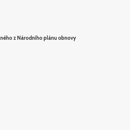
vaného z Národního plánu obnovy
Foto Bára Lockefeer
ociální sítě
Instagram