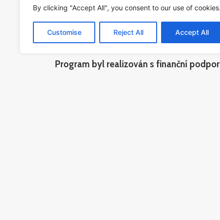
nastínila, jak z pohledu profesionálního ar
By clicking "Accept All", you consent to our use of cookies
prostorem.
Customise
Reject All
Accept All
Program byl realizován s finanční podpo
v období 2023.
Kontakt
PAMÁTNÍK ŠOA PRAHA o.p.s.,