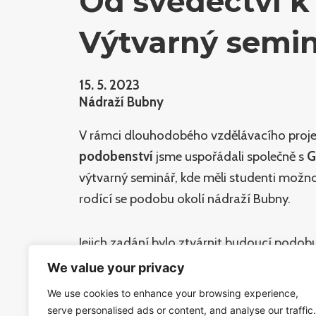
Od svědectví k
Výtvarný semin
15. 5. 2023
Nádraží Bubny
V rámci dlouhodobého vzdělávacího proj
podobenství
jsme uspořádali společně s
G
výtvarný seminář, kde měli studenti možno
rodící se podobu okolí nádraží Bubny.
Jejich zadání bylo ztvárnit budoucí podob
We value your privacy
Kromě ředitele Památníku ticha
Pavla Štin
We use cookies to enhance your browsing experience,
místostarostka a architektka
Lenka Burge
serve personalised ads or content, and analyse our traffic.