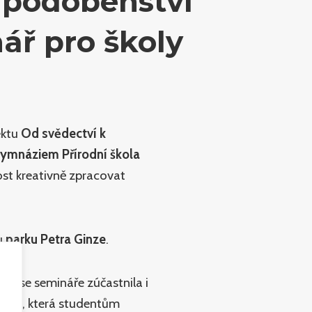
 podobenství
ář pro školy
ektu
Od svědectví k
ymnáziem Přírodní škola
st kreativně zpracovat
u
parku Petra Ginze
.
gla
se semináře zúčastnila i
rová
, která studentům