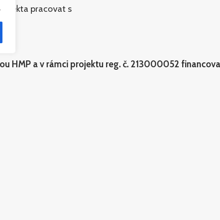
chitekta pracovat s
.
rou HMP a v rámci projektu reg. č. 213000052 financo
Památník ticha
S
O nás