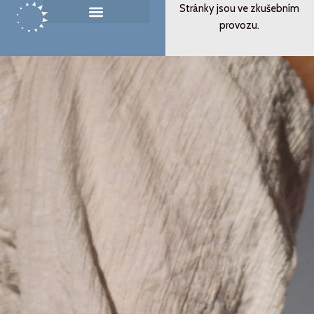
Přeskočit
Stránky jsou ve zkušebním
na
provozu.
Památník ticha
Od svědectví k podobenství
obsah