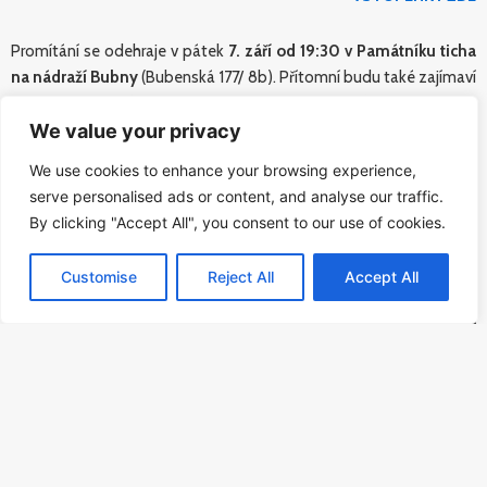
Promítání se odehraje v pátek
7. září od 19:30 v Památníku ticha
na nádraží Bubny
(Bubenská 177/ 8b). Přítomní budu také zajímaví
hosté a přeživší holocaustu.
6.9. můžete přijít na veřejnou
generálku
, která proběhne také od 19:30 a je zdarma.
We value your privacy
We use cookies to enhance your browsing experience,
serve personalised ads or content, and analyse our traffic.
By clicking "Accept All", you consent to our use of cookies.
Customise
Reject All
Accept All