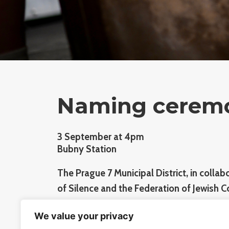
Naming ceremon
3 September at 4pm
Bubny Station
The Prague 7 Municipal District, in colla
of Silence and the Federation of Jewish 
Republic, cordially invites you the nami
We value your privacy
laid-out Nicholas Winton Street.