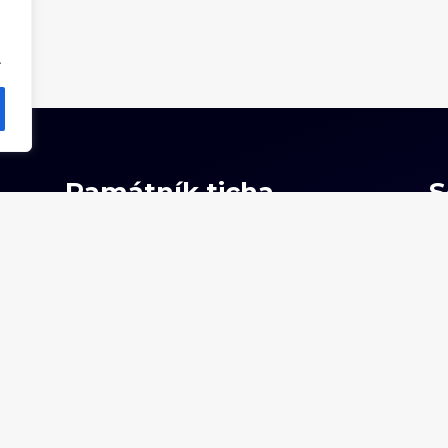
.
Památník ticha
S
O nás
O projektu
Události
Stalo se
Od svědectví k podobenství
Filmotéka
Kontaktní údaje