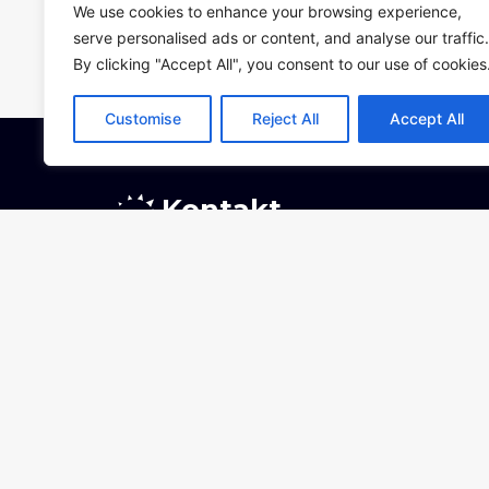
We use cookies to enhance your browsing experience,
serve personalised ads or content, and analyse our traffic.
By clicking "Accept All", you consent to our use of cookies
Customise
Reject All
Accept All
Kontakt
PAMÁTNÍK ŠOA PRAHA o.p.s.,
Bubenská 177/ 8b, Praha 7
Kancelář:
Osadní 26, Praha 7
Sídlo:
Veverkova 8, Praha 7