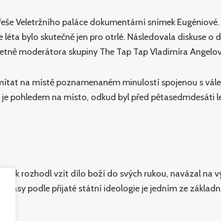
střeše Veletržního paláce dokumentární snímek Eugéniové.
léta bylo skutečně jen pro otrlé. Následovala diskuse o d
včetně moderátora skupiny The Tap Tap Vladimíra Angelov
ítat na místě poznamenaném minulostí spojenou s váleč
e je pohledem na místo, odkud byl před pětasedmdesáti l
člověk rozhodl vzít dílo boží do svých rukou, navázal na
 a krásy podle přijaté státní ideologie je jedním ze zákl