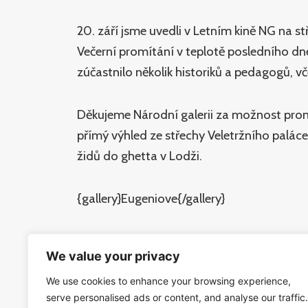
20. září jsme uvedli v Letním kině NG na 
Večerní promítání v teplotě posledního dne 
zúčastnilo několik historiků a pedagogů, 
Děkujeme Národní galerii za možnost prom
přímý výhled ze střechy Veletržního palác
židů do ghetta v Lodži.
{gallery}Eugeniove{/gallery}
Film o zneužité modernitě v době, kdy se 
We value your privacy
Vědecká disciplína založená na selekci ras
projektovaného Památníku ticha Bubny.
We use cookies to enhance your browsing experience,
serve personalised ads or content, and analyse our traffic.