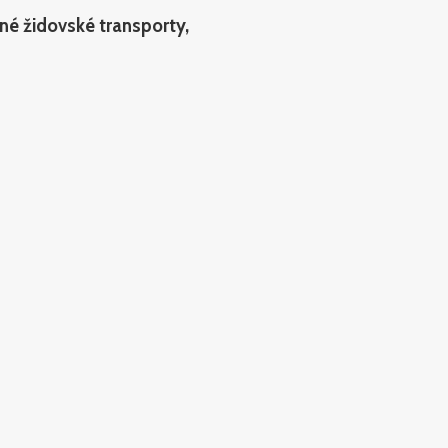
né židovské transporty,
návrhů významné současné výtvarnice
ředník, kameramanem snímku je Miroslav
lky zmizel ze slovníku vědeckého i
it téma „zneužitá modernita“. Eugenika byla
větové válce byla téměř zakázaným pojmem.