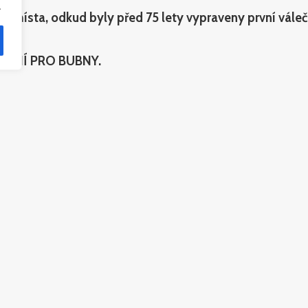
.
 místa, odkud byly před 75 lety vypraveny první váleč
BNOVÁNÍ PRO BUBNY.
e dokumentární animací realizovanou podle výtvarných 
apsal známý český spisovatel žijící ve Francii Patrik Ou
 za revoluční objev lidstva. Po skončení druhé světové vá
řežívají. Jedna z kapitol budoucí stálé expozice bude řeš
obré a špatné podle určitých norem své doby. Po druhé s