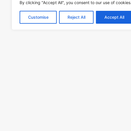
By clicking "Accept All", you consent to our use of cookies
Snímek prezentovaný v těsném sousedství
Customise
Reject All
Accept All
je součástí cyklu kulturních akcí k BU
Polemika s významem „Modernita v nás“ j
Xénie Hoffmeisterové,literární komentář n
Janek, režisérem Pavel Štingl.
Eugenika, pojem, který byl kdysi považován
laického. Její různé mentální podoby však p
vědeckým principem pro selekci lidí na d