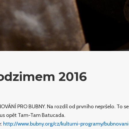
podzimem 2016
BNOVÁNÍ PRO BUBNY. Na rozdíl od prvního nepršelo. To se 
mus opět Tam-Tam Batucada.
e:
http://www.bubny.org/cz/kulturni-programy/bubnovan