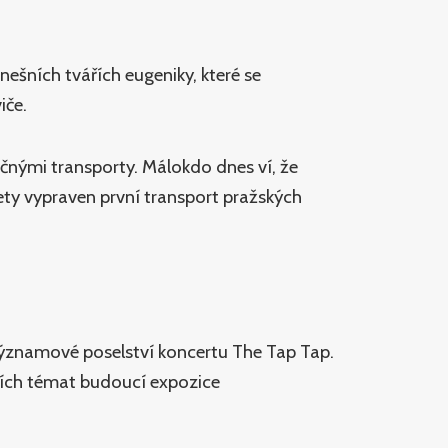
nešních tvářích eugeniky, které se
iče.
nými transporty. Málokdo dnes ví, že
ety vypraven první transport pražských
 významové poselství koncertu The Tap Tap.
adních témat budoucí expozice