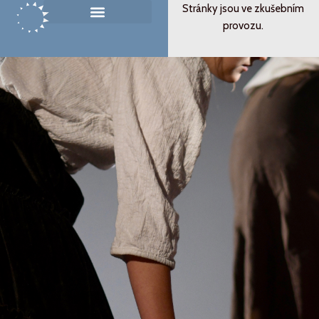
Přeskočit
Stránky jsou ve zkušebním
na
provozu.
Památník ticha
Od svědectví k podobenství
obsah