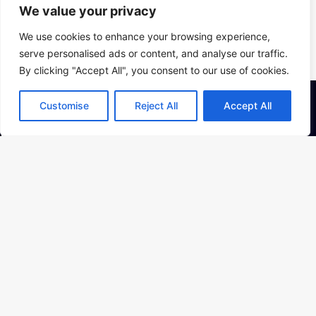
We value your privacy
Photos: Karel Cudlin
We use cookies to enhance your browsing experience,
serve personalised ads or content, and analyse our traffic.
By clicking "Accept All", you consent to our use of cookies.
Customise
Reject All
Accept All
Kontakt
PAMÁTNÍK ŠOA PRAHA o.p.s.,
Bubenská 177/ 8b, Praha 7
Kancelář:
Osadní 26, Praha 7
Sídlo:
Veverkova 8, Praha 7
Památník ticha