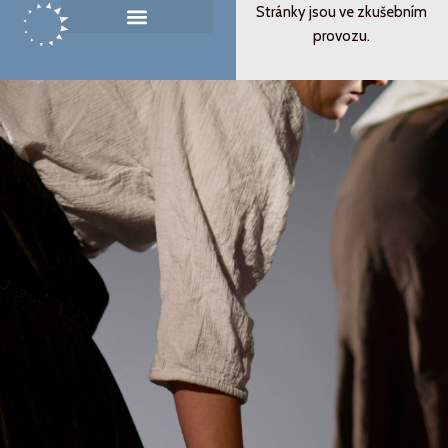
Přeskočit
Stránky jsou ve zkušebním
na
provozu.
Památník ticha
Od svědectví k podobenství
obsah