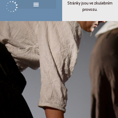
Přeskočit
Stránky jsou ve zkušebním
na
provozu.
Památník ticha
Od svědectví k podobenství
obsah