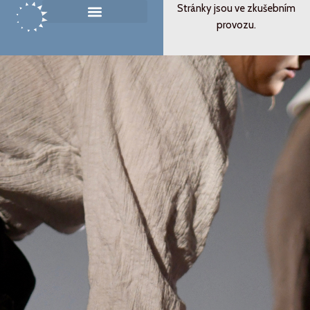
Přeskočit
Stránky jsou ve zkušebním
na
provozu.
Památník ticha
Od svědectví k podobenství
obsah