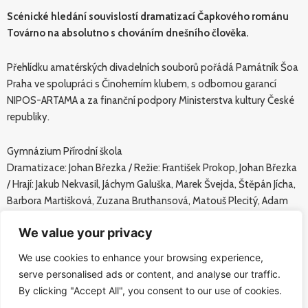
Scénické hledání souvislostí dramatizací Čapkového románu
Továrno na absolutno s chováním dnešního člověka.
Přehlídku amatérských divadelních souborů pořádá Památník Šoa
Praha ve spolupráci s Činoherním klubem, s odbornou garancí
NIPOS-ARTAMA a za finanční podpory Ministerstva kultury České
republiky.
Gymnázium Přírodní škola
Dramatizace: Johan Březka / Režie: František Prokop, Johan Březka
/ Hrají: Jakub Nekvasil, Jáchym Galuška, Marek Švejda, Štěpán Jícha,
Barbora Martišková, Zuzana Bruthansová, Matouš Plecitý, Adam
Pochman, Vojtěch Bruthans, Johan Březka.
We value your privacy
Předmluva
We use cookies to enhance your browsing experience,
Karel Čapek: v říjnu 1926
serve personalised ads or content, and analyse our traffic.
Jednoho jarního dne o čtyřech hodinách odpoledne jsem dopsal
By clicking "Accept All", you consent to our use of cookies.
R.U.R.; načež jsem s úlevou odhodil péro a šel se projit na