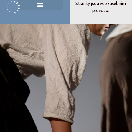
Přeskočit
Stránky jsou ve zkušebním
na
provozu.
Památník ticha
Od svědectví k podobenství
obsah