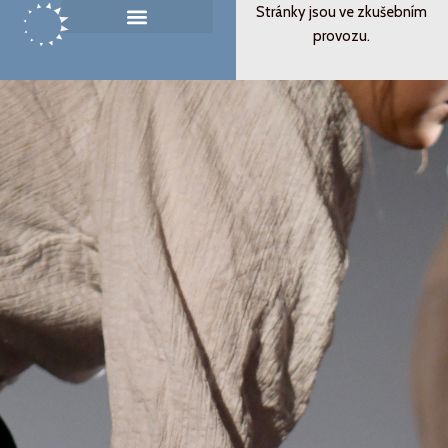
Přeskočit
Stránky jsou ve zkušebním
na
provozu.
Památník ticha
Od svědectví k podobenství
obsah