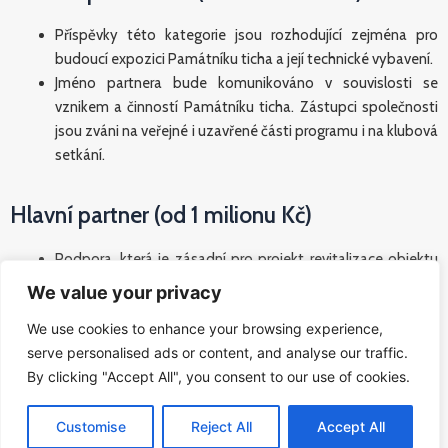
Příspěvky této kategorie jsou rozhodující zejména pro
budoucí expozici Památníku ticha a její technické vybavení.
Jméno partnera bude komunikováno v souvislosti se
vznikem a činností Památníku ticha. Zástupci společnosti
jsou zváni na veřejné i uzavřené části programu i na klubová
setkání.
Hlavní partner (od 1 milionu Kč)
Podpora, která je zásadní pro projekt revitalizace objektu
nádraží Praha-Bubny. Vaše firma podstatně přispěje k
We value your privacy
financování tohoto mimořádného a pro naši společnost
We use cookies to enhance your browsing experience,
velice potřebného projektu.
serve personalised ads or content, and analyse our traffic.
Hlavní partner je uváděn v souvislosti se vznikem a činností
By clicking "Accept All", you consent to our use of cookies.
památníku na předním místě. Podílí se na dlouhodobém a
zásadním kulturním projektu současnosti, čímž posiluje
Customise
Reject All
Accept All
svoji roli spolehlivého a stabilního obchodního subjektu.